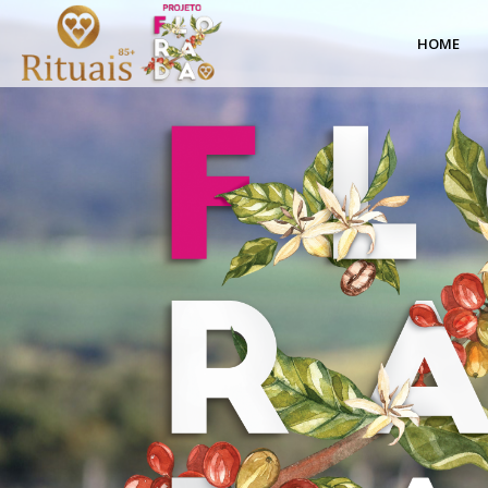
Cafés
HOME
Especiais
|
Projeto
Florada
|