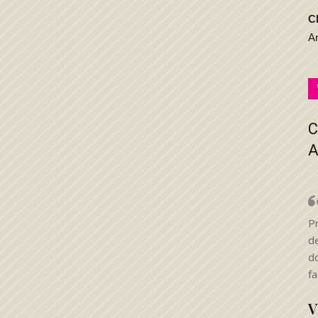
C
A
C
A
Pr
d
d
fa
V