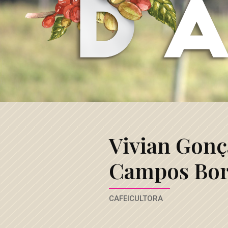
Café
3
Corações
Vivian Gonç
Campos Bor
CAFEICULTORA