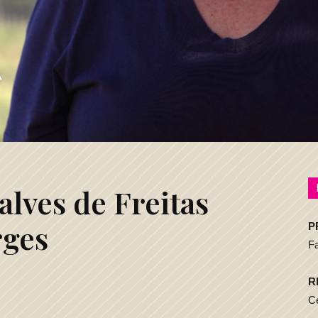
alves de Freitas
ges
P
F
R
Ce