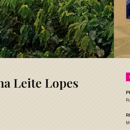
na Leite Lopes
P
R
R
Ma