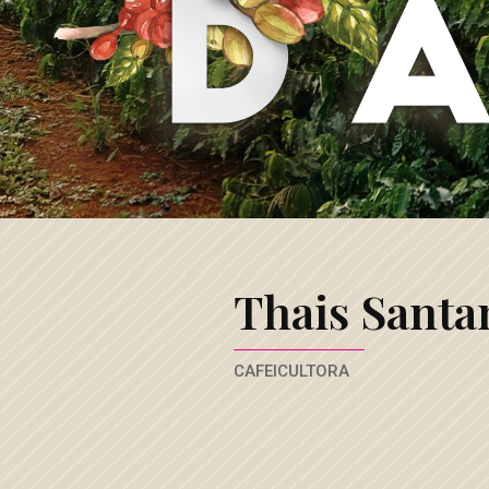
Café
3
Corações
Thais Santa
CAFEICULTORA