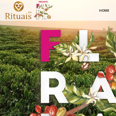
Cafés
HOME
Especiais
|
Projeto
Florada
|