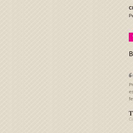
C
P
B
P
es
f
T
Ca