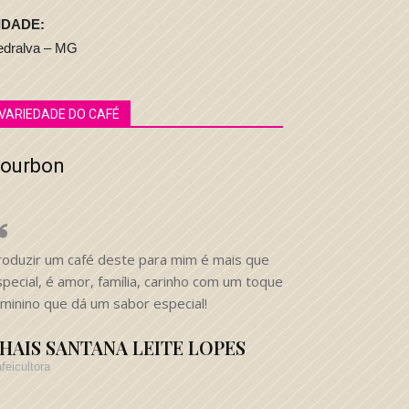
IDADE:
edralva – MG
VARIEDADE DO CAFÉ
ourbon
roduzir um café deste para mim é mais que
pecial, é amor, família, carinho com um toque
eminino que dá um sabor especial!
HAIS SANTANA LEITE LOPES
feicultora