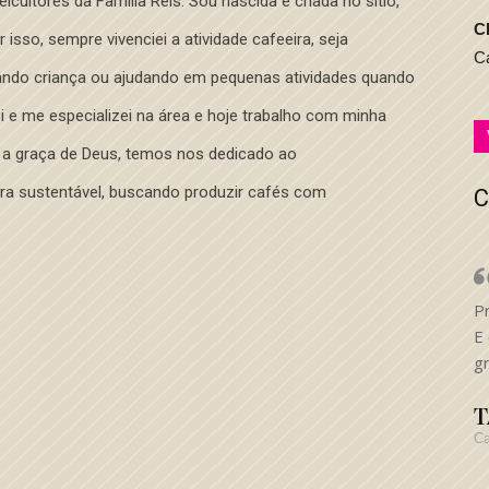
icultores da Família Reis. Sou nascida e criada no sítio,
C
 isso, sempre vivenciei a atividade cafeeira, seja
C
uando criança ou ajudando em pequenas atividades quando
 e me especializei na área e hoje trabalho com minha
 a graça de Deus, temos nos dedicado ao
ra sustentável, buscando produzir cafés com
C
P
E 
gr
T
Ca