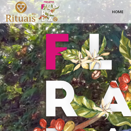
Cafés
HOME
Especiais
|
Projeto
Florada
|