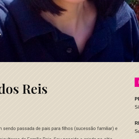
dos Reis
P
S
R
m sendo passada de pais para filhos (sucessão familiar) e
S