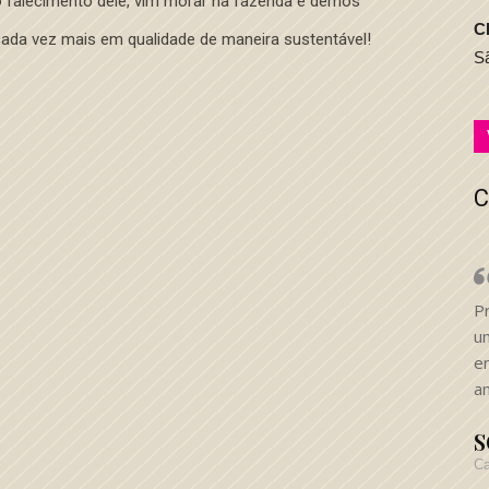
 falecimento dele, vim morar na fazenda e demos
C
cada vez mais em qualidade de maneira sustentável!
S
C
P
u
en
a
S
Ca