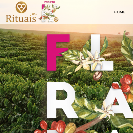
Cafés
HOME
Especiais
|
Projeto
Florada
|