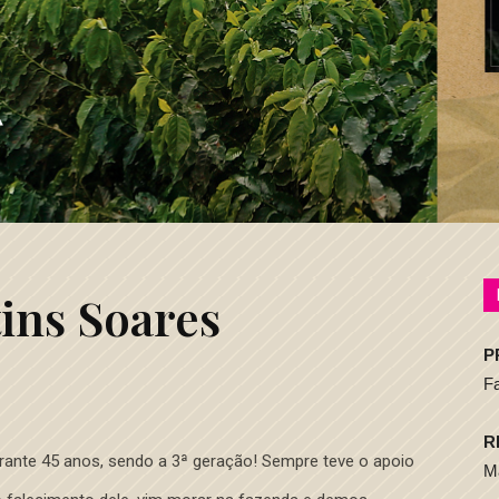
ins Soares
P
F
R
rante 45 anos, sendo a 3ª geração! Sempre teve o apoio
M