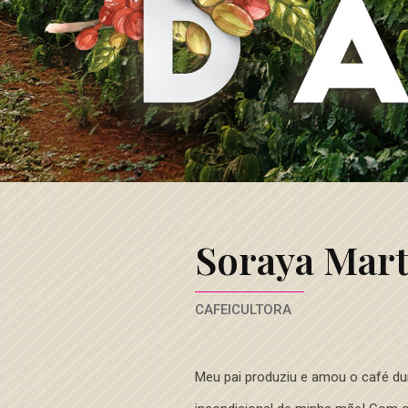
Café
3
Corações
Soraya Mart
CAFEICULTORA
Meu pai produziu e amou o café du