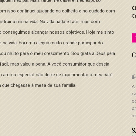
 ajudei meu pai. Mais tarde me casei e meu esposo
C
com isso continuei ajudando na colheita e no cuidado com
Cr
struir a minha vida. Na vida nada é fácil, mas com
ão conseguimos alcançar nossos objetivos. Hoje me sinto
o na vida. Foi uma alegria muito grande participar do
icou muito para o meu crescimento. Sou grata a Deus pela
C
fácil, mas valeu a pena. A você consumidor que deseja
m aroma especial, não deixe de experimentar o meu café
a que chegasse à mesa de sua família.
A
c
d
p
me
S