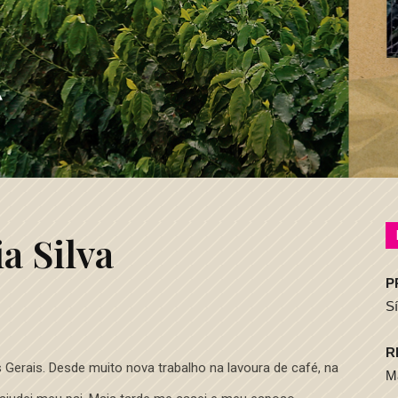
a Silva
P
Sí
R
 Gerais. Desde muito nova trabalho na lavoura de café, na
Ma