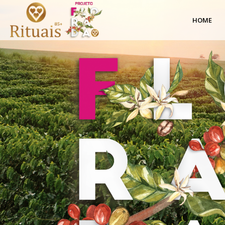
Cafés
HOME
Especiais
|
Projeto
Florada
|