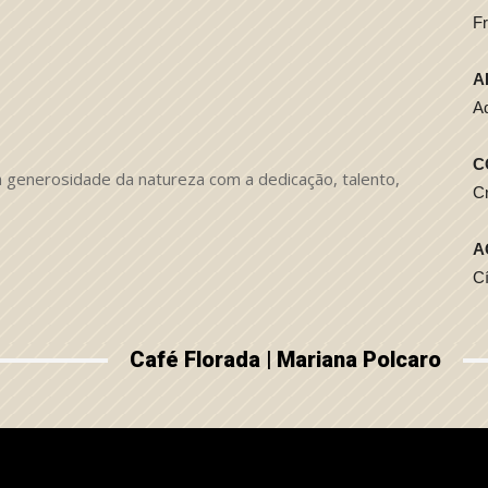
Fr
A
A
C
a generosidade da natureza com a dedicação, talento,
C
A
Cí
Café Florada | Mariana Polcaro