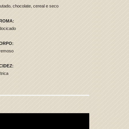
utado, chocolate, cereal e seco
ROMA:
docicado
ORPO:
remoso
CIDEZ:
trica