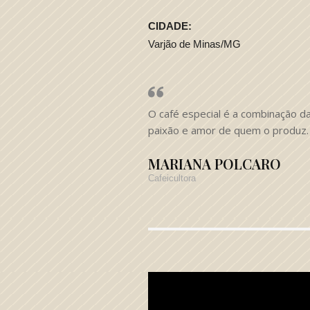
CIDADE:
Varjão de Minas/MG
O café especial é a combinação d
paixão e amor de quem o produz.
MARIANA POLCARO
Cafeicultora