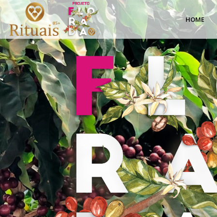
Cafés
HOME
Especiais
|
Projeto
Florada
|