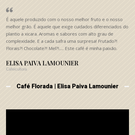
É aquele produzido com o nosso melhor fruto e o nosso
melhor grão. É aquele que exige cuidados diferenciados do
plantio a xicara. Aromas e sabores com alto grau de
complexidade. E a cada safra uma surpresa! Frutado?!
Florais?! Chocolate?! Mel?!..... Este café é minha paixão.
ELISA PAIVA LAMOUNIER
Cafeicultora
Café Florada | Elisa Paiva Lamounier