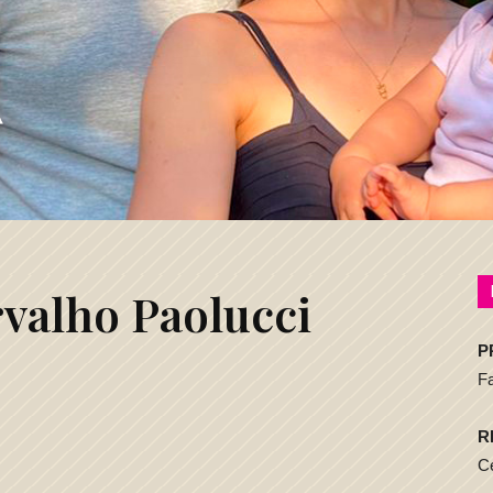
rvalho Paolucci
P
F
R
Ce