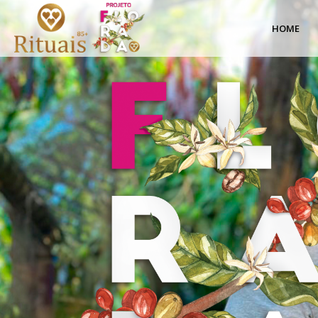
Cafés
HOME
Especiais
|
Projeto
Florada
|