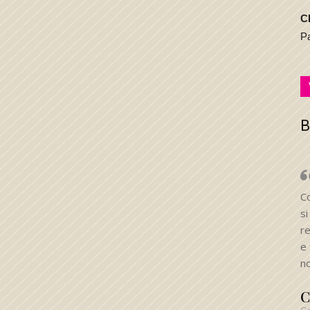
C
P
B
C
s
r
e 
n
C